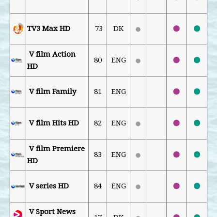
TV3 Max HD
73
DK
V film Action
80
ENG
HD
V film Family
81
ENG
V film Hits HD
82
ENG
V film Premiere
83
ENG
HD
V series HD
84
ENG
V Sport News