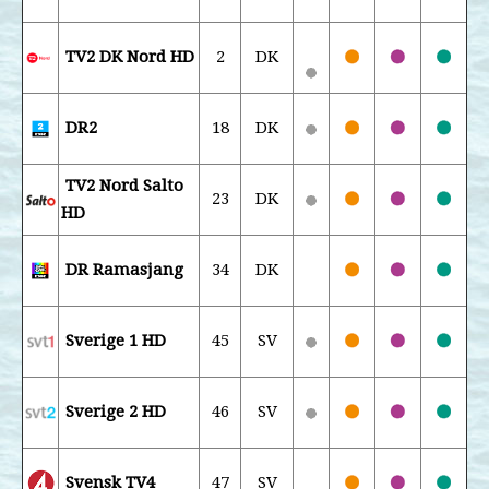
TV2 DK Nord HD
2
DK
DR2
18
DK
TV2 Nord Salto
23
DK
HD
DR Ramasjang
34
DK
Sverige 1 HD
45
SV
Sverige 2 HD
46
SV
Svensk TV4
47
SV